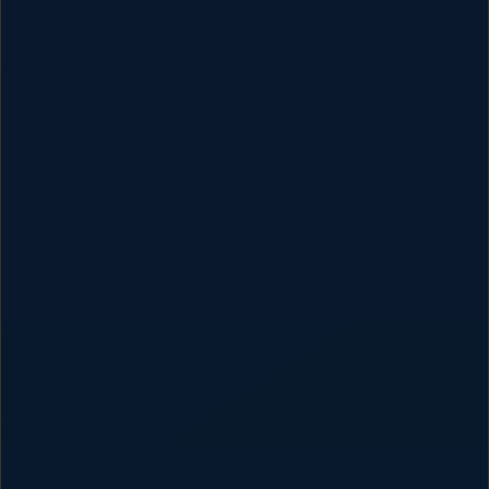
Get it fast
Pickup
Loading store
Limited Time Promotion
Apa itu SLOT GACOR
MAHJONGJP88?
Kenapa harus main di SLOT
GACOR MAHJONGJP88?