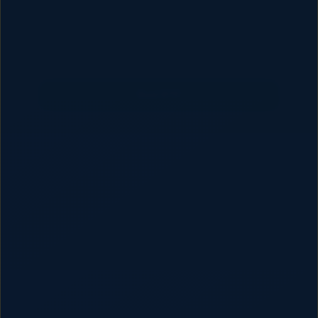
Buat RTP
2D
3D
4D
COLOK BEBAS
LINE / BB
SHIO HARI INI