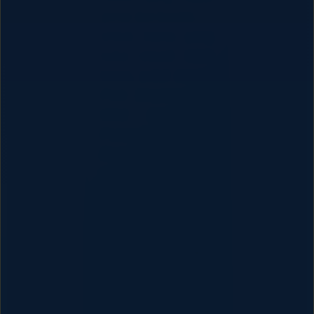
gelap dan berani.
Untuk kamu yang
suka visual tidak
biasa, judul seperti
Pink Elephants 2
,
Wild Heist at
Peacock Manor
, dan
Reactoonz 2
bisa
memberi suasana
berbeda. Mulai dari
dunia kartun absurd,
aksi pencurian
elegan, sampai
karakter alien lucu,
setiap pilihan punya
ciri khas yang