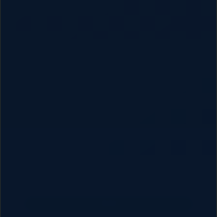
X 100
X 50
X 20
Protection+ for SLOT GACOR MAHJONGJP88
(2 year plan)
Protect your SLOT GACOR
Add
MAHJONGJP88 product.
$898.00
Apple
SGD
Care
Pelajari Selengkapnya
Add