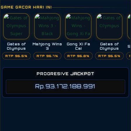
MAHJONGJP88 🧃 Dork Unit, Toshi Video Club, Baron
op
Situs
GAME GACOR HARI INI
Samedi & Permainan Fresh Bergaya Nyentrik
Gates of
Mahjong Wins
Gong Xi Fa
Gates of
S
SLOT GACOR MAHJONGJP88
LINK GACOR
SLOT GACOR
Olympus
3
Cai
Olympus
RTP 96.5%
RTP 96.7%
RTP 96.8%
RTP 96.5%
SLOT ONLINE
SLOT RESMI
LINK SLOT GACOR
SITUS SLOT
SLOT GACOR HARI INI
PROGRESIVE
JACKPOT
NEW
Rp.93.172.188.991
MAHJONGJP88 🧃 Dork Unit, Toshi
Video Club, Baron Samedi &
Permainan Fresh Bergaya Nyentrik
SKU:
9600005409
Barcode:
9600005409